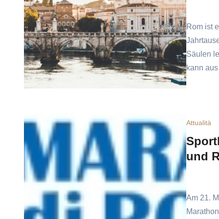
Rom ist e
Jahrtaus
Säulen le
kann aus
Attualità
Sport
und 
Am 21. M
Marathon.