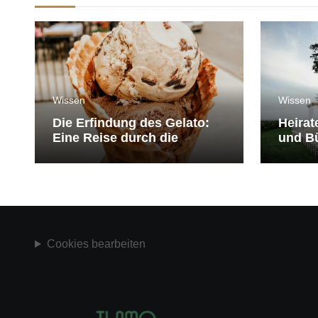
Wissen
Wissen
Die Erfindung des Gelato:
Heirat
Eine Reise durch die
und Bü
Geschichte der Eiscreme
medit
Cookies bearbeiten