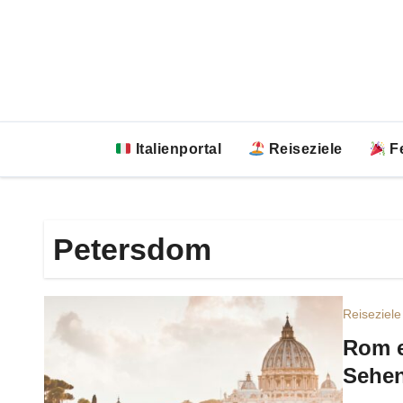
Zum
Inhalt
springen
Italienportal
Reiseziele
Fe
Petersdom
Reiseziele
Rom e
Sehen