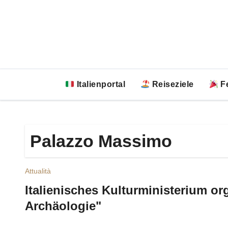
Zum
Inhalt
springen
Italienportal
Reiseziele
Fe
Palazzo Massimo
Attualità
Italienisches Kulturministerium o
Archäologie"