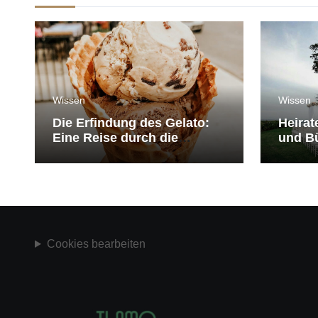
Wissen
Wissen
Die Erfindung des Gelato:
Heirat
Eine Reise durch die
und Bü
Geschichte der Eiscreme
medit
Cookies bearbeiten