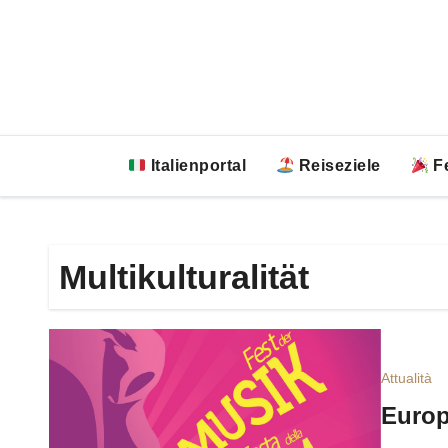
Zum
Inhalt
springen
Italienportal
Reiseziele
Fe
Multikulturalität
Attualità
Europ