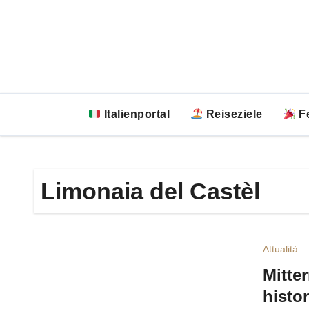
Zum
Inhalt
springen
Italienportal
Reiseziele
Fe
Limonaia del Castèl
Attualità
Mitte
histo