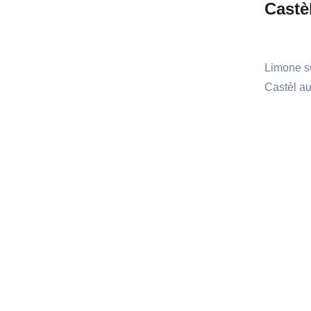
Castè
Limone s
Castèl au