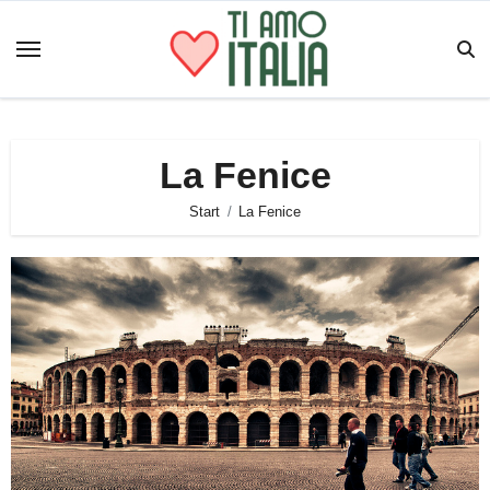
Zum
Inhalt
springen
La Fenice
Start
La Fenice