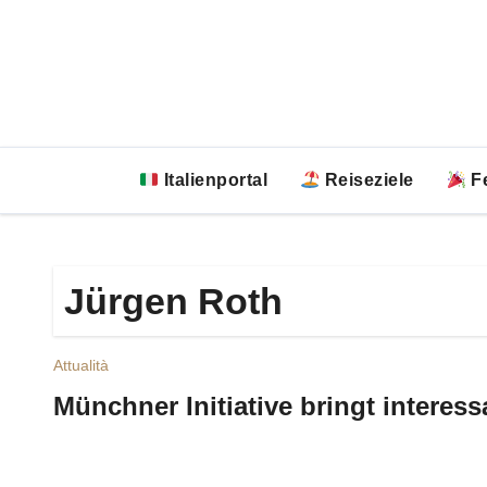
Zum
Inhalt
springen
Italienportal
Reiseziele
Fe
Jürgen Roth
Attualità
Münchner Initiative bringt intere