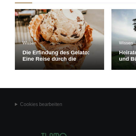
Wissen
Wissen
Die Erfindung des Gelato:
Heirat
Eine Reise durch die
und Bü
Geschichte der Eiscreme
medit
Cookies bearbeiten