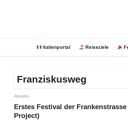
Zum
Inhalt
springen
Italienportal
Reiseziele
Fe
Franziskusweg
Attualità
Erstes Festival der Frankenstrasse 
Project)