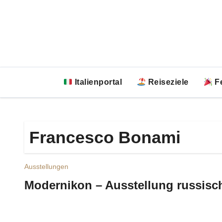
Zum
Inhalt
springen
Italienportal
Reiseziele
Fe
Francesco Bonami
Ausstellungen
Modernikon – Ausstellung russisc