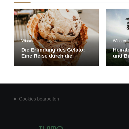
Wissen
Wissen
Die Erfindung des Gelato:
Heirat
Eine Reise durch die
und Bü
Geschichte der Eiscreme
medit
Cookies bearbeiten