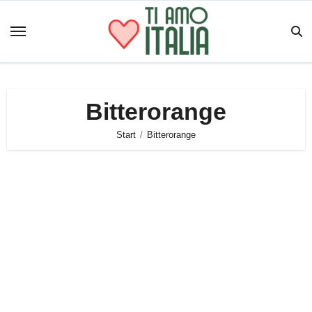
Zum
Inhalt
springen
Bitterorange
Start
Bitterorange