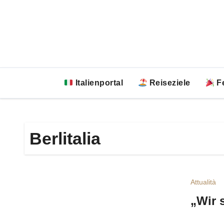
Zum
Inhalt
springen
Italienportal
Reiseziele
Fe
Berlitalia
Attualità
„Wir 