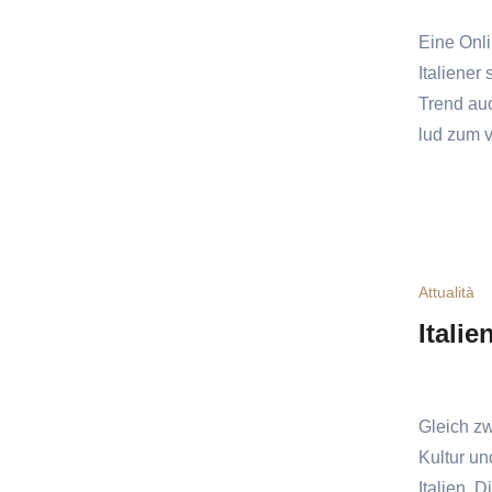
Eine Onli
Italiener
Trend auc
lud zum 
Attualità
Italie
Gleich zw
Kultur u
Italien. D