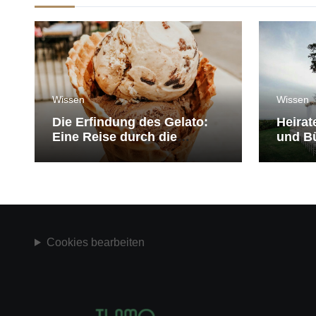
Wissen
Wissen
Die Erfindung des Gelato:
Heirat
Eine Reise durch die
und Bü
Geschichte der Eiscreme
medit
Cookies bearbeiten