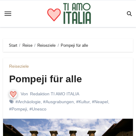
Zum
Inhalt
springen
Start
Reise
Reiseziele
Pompeji für alle
Reiseziele
Pompeji für alle
Von
Redaktion TI AMO ITALIA
#Archäologie
,
#Ausgrabungen
,
#Kultur
,
#Neapel
,
#Pompeji
,
#Unesco