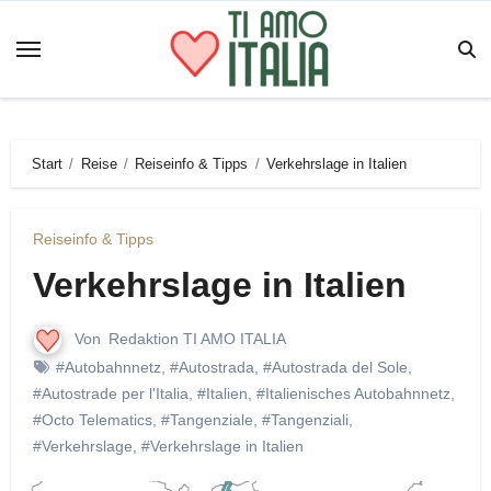
Zum
Inhalt
springen
Start
Reise
Reiseinfo & Tipps
Verkehrslage in Italien
Reiseinfo & Tipps
Verkehrslage in Italien
Von
Redaktion TI AMO ITALIA
#Autobahnnetz
,
#Autostrada
,
#Autostrada del Sole
,
#Autostrade per l'Italia
,
#Italien
,
#Italienisches Autobahnnetz
,
#Octo Telematics
,
#Tangenziale
,
#Tangenziali
,
#Verkehrslage
,
#Verkehrslage in Italien