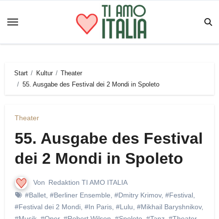
Zum
Inhalt
springen
Start
Kultur
Theater
55. Ausgabe des Festival dei 2 Mondi in Spoleto
Theater
55. Ausgabe des Festival
dei 2 Mondi in Spoleto
Von
Redaktion TI AMO ITALIA
#Ballet
,
#Berliner Ensemble
,
#Dmitry Krimov
,
#Festival
,
#Festival dei 2 Mondi
,
#In Paris
,
#Lulu
,
#Mikhail Baryshnikov
,
#Musik
,
#Oper
,
#Robert Wilson
,
#Spoleto
,
#Tanz
,
#Theater
,