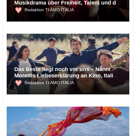
Musikdrama über Freiheit, Talent und die
Macht der Musik
Redaktion TI AMO ITALIA
Film
Das Beste liegt noch vor uns – Nanni
Morettis Liebeserklärung an Kino, Italien
und die Möglichkeit des Glücks
Redaktion TI AMO ITALIA
Film