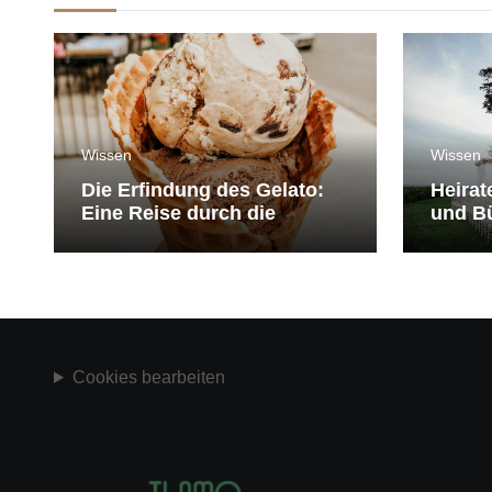
Wissen
Wissen
Die Erfindung des Gelato:
Heirat
Eine Reise durch die
und Bü
Geschichte der Eiscreme
medit
Cookies bearbeiten