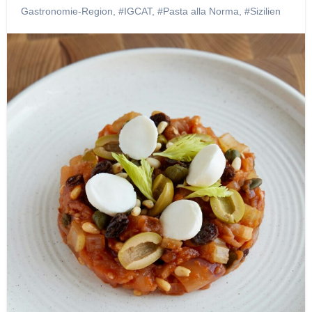
Gastronomie-Region
,
#IGCAT
,
#Pasta alla Norma
,
#Sizilien