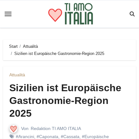
Zum
Inhalt
springen
Start
Attualità
Sizilien ist Europäische Gastronomie-Region 2025
Attualità
Sizilien ist Europäische
Gastronomie-Region
2025
Von
Redaktion TI AMO ITALIA
#Arancini
,
#Caponata
,
#Cassata
,
#Europäische