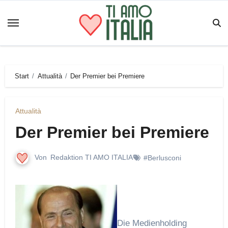
Zum
Inhalt
springen
Start
Attualità
Der Premier bei Premiere
Attualità
Der Premier bei Premiere
Von
Redaktion TI AMO ITALIA
#Berlusconi
Die Medienholding