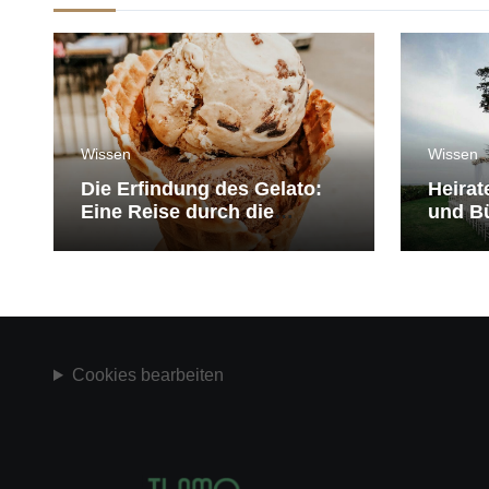
Wissen
Wissen
Die Erfindung des Gelato:
Heirat
Eine Reise durch die
und Bü
Geschichte der Eiscreme
medit
Cookies bearbeiten