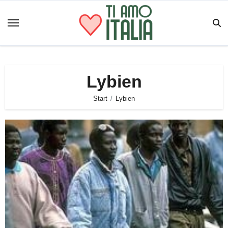
Zum
Inhalt
springen
Lybien
Start
Lybien