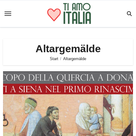
Zum
Inhalt
springen
Altargemälde
Start
Altargemälde