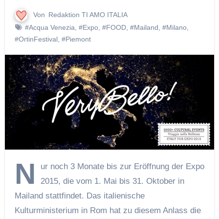
Von
Redaktion TI AMO ITALIA
#Acqua Venezia
,
#Expo
,
#FOOD
,
#Mailand
,
#Milano
,
#OrtinFestival
,
#Piemont
N
ur noch 3 Monate bis zur Eröffnung der Expo
2015, die vom 1. Mai bis 31. Oktober in
Mailand stattfindet. Das italienische
Kulturministerium in Rom hat zu diesem Anlass die