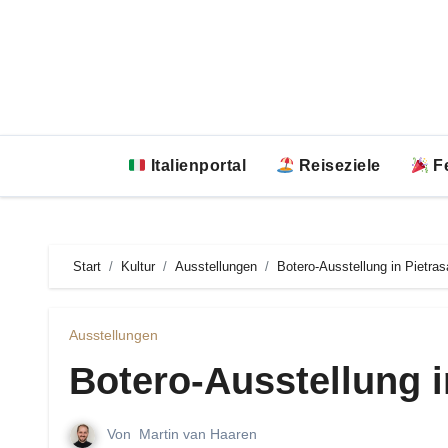
Zum
Inhalt
springen
Italienportal
Reiseziele
Fe
Start
Kultur
Ausstellungen
Botero-Ausstellung in Pietras
Ausstellungen
Botero-Ausstellung i
Von
Martin van Haaren