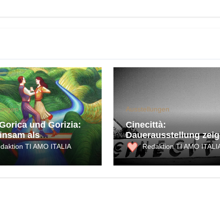
lungen
Ausstellungen
Gorica und Gorizia:
Cinecittà:
nsam als
Dauerausstellung zeig
äische
Jahre Kinogeschichte
daktion TI AMO ITALIA
Redaktion TI AMO ITALI
rhauptstadt 2025