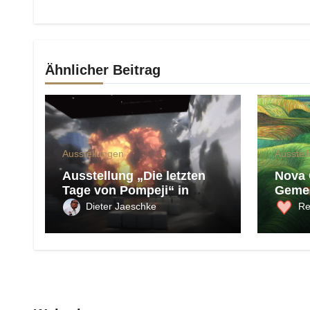
Ähnlicher Beitrag
Ausstellungen
Ausstel
Ausstellung „Die letzten
Nova 
Tage von Pompeji“ in
Gemei
Oberhausen
Europ
Dieter Jaeschke
Re
Kultu