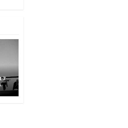
t 70
A