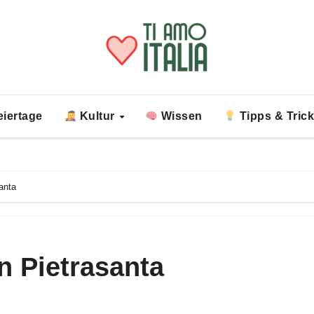
iertage
Kultur
Wissen
Tipps & Tric
anta
n Pietrasanta