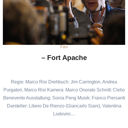
Film
– Fort Apache
Regie: Marco Risi Drehbuch: Jim Carrington, Andrea
Purgatori, Marco Risi Kamera: Marco Onorato Schnitt: Clelio
Benevento Ausstattung: Sonia Peng Musik: Franco Piersanti
Darsteller: Libero De Rienzo (Giancarlo Siani), Valentina
Lodovini…