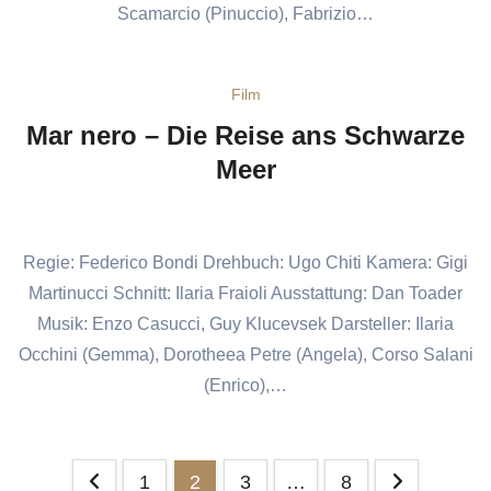
Scamarcio (Pinuccio), Fabrizio…
Film
Mar nero – Die Reise ans Schwarze
Meer
Regie: Federico Bondi Drehbuch: Ugo Chiti Kamera: Gigi
Martinucci Schnitt: Ilaria Fraioli Ausstattung: Dan Toader
Musik: Enzo Casucci, Guy Klucevsek Darsteller: Ilaria
Occhini (Gemma), Dorotheea Petre (Angela), Corso Salani
(Enrico),…
Seitennummerierung
1
2
3
…
8